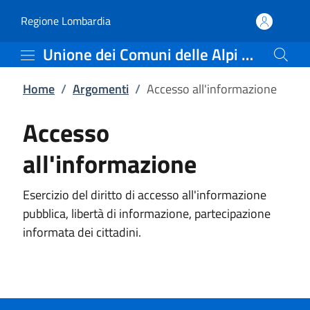
Accesso all'informazione
Vai al contenuto principale
(apre in un'altra scheda).
Regione Lombardia
Unione dei Comuni delle Alpi Orobie Bresciane
Home
/
Argomenti
/
Accesso all'informazione
Accesso
all'informazione
Esercizio del diritto di accesso all'informazione
pubblica, libertà di informazione, partecipazione
informata dei cittadini.