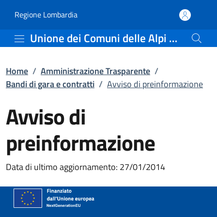
Avviso di preinformazion
Vai al contenuto principale
(apre in un'altra scheda).
Regione Lombardia
Unione dei Comuni delle Alpi Orobie Bresciane
Home
/
Amministrazione Trasparente
/
Bandi di gara e contratti
/
Avviso di preinformazione
Avviso di
preinformazione
Data di ultimo aggiornamento: 27/01/2014