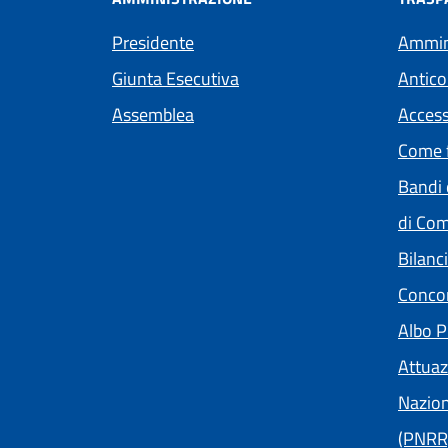
Presidente
Ammini
Giunta Esecutiva
Antico
Assemblea
Access
Come f
Bandi 
di Com
Bilanci
Concor
Albo P
Attuaz
Nazion
(PNRR