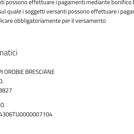
santi possono effettuare i pagamenti mediante bonifico 
 sul quale i soggetti versanti possono effettuare i pag
ndicare obbligatoriamente per il versamento
atici
I OROBIE BRESCIANE
O.
23827
TO
004306TU0000007104