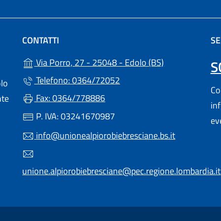
CONTATTI
SE
(apre in un'altr
Via Porro, 27 - 25048 - Edolo (BS)
S
Telefono: 0364/72052
olo
Con
Fax: 0364/778886
nte
in
P. IVA: 03241670987
ev
info@unionealpiorobiebresciane.bs.it
unione.alpiorobiebresciane@pec.regione.lombardia.it