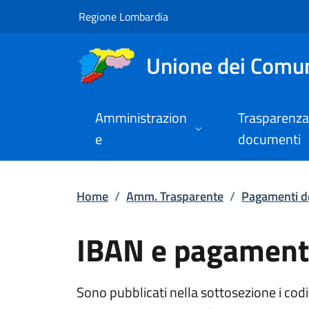
IBAN e pagamenti in
Vai al contenuto principale
(apre in un'altra scheda).
Regione Lombardia
Unione dei Comuni
Amministrazion
Trasparenza
e
documenti
Home
/
Amm. Trasparente
/
Pagamenti d
IBAN e pagamenti
Sono pubblicati nella sottosezione i cod